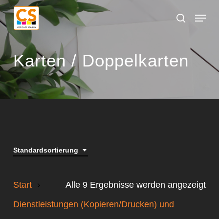
Skip
Menu
to
search
main
content
Karten / Doppelkarten
Standardsortierung
Start
Alle 9 Ergebnisse werden angezeigt
Dienstleistungen (Kopieren/Drucken) und