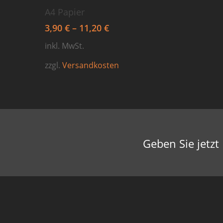
Dieses
Ausführung wählen
A4 Papier
Produkt
3,90
€
–
11,20
€
weist
mehrere
inkl. MwSt.
Varianten
zzgl.
Versandkosten
auf.
Die
Optionen
können
auf
Geben Sie jetzt
der
Produktseite
gewählt
werden